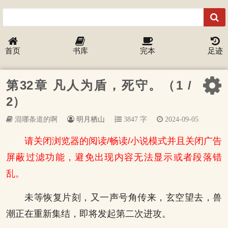
首页
书库
完本
足迹
第32章 凡人为盾，死守。（1 /
2）
混哪条道的啊
明月栖山
3847 字
2024-09-05
请关闭浏览器的阅读/畅读/小说模式并且关闭广告
屏蔽过滤功能，避免出现内容无法显示或者段落错
乱。
未等恢复片刻，又一声号角传来，玄空望去，兽
潮正在重新集结，即将发起第二次进攻。