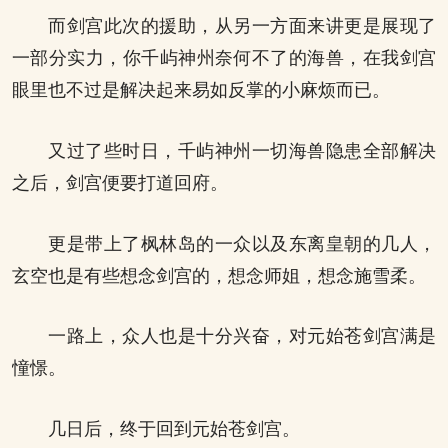
而剑宫此次的援助，从另一方面来讲更是展现了
一部分实力，你千屿神州奈何不了的海兽，在我剑宫
眼里也不过是解决起来易如反掌的小麻烦而已。
又过了些时日，千屿神州一切海兽隐患全部解决
之后，剑宫便要打道回府。
更是带上了枫林岛的一众以及东离皇朝的几人，
玄空也是有些想念剑宫的，想念师姐，想念施雪柔。
一路上，众人也是十分兴奋，对元始苍剑宫满是
憧憬。
几日后，终于回到元始苍剑宫。