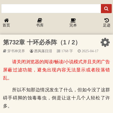
首页
书库
完本
足迹
第732章 十环必杀阵（1 / 2）
穿书神灵界
西风落日泪
1768 字
2025-04-17
请关闭浏览器的阅读/畅读/小说模式并且关闭广告
屏蔽过滤功能，避免出现内容无法显示或者段落错
乱。
所以不知那边情况发生了什么，但如今没了这群
碍手碍脚的蚀毒毒虫，倒是让这十几个人轻松了许
多。