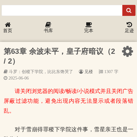
首页
书库
完本
足迹
第63章 余波未平，皇子府暗议（2
/ 2）
斗罗：创稷下学院，比比东馋哭了
见楼
1307 字
2025-06-06
请关闭浏览器的阅读/畅读/小说模式并且关闭广告
屏蔽过滤功能，避免出现内容无法显示或者段落错
乱。
对于雪崩得罪稷下学院这件事，雪星亲王也是一