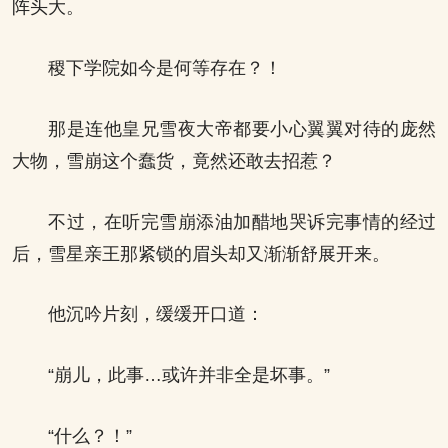
阵头大。
稷下学院如今是何等存在？！
那是连他皇兄雪夜大帝都要小心翼翼对待的庞然
大物，雪崩这个蠢货，竟然还敢去招惹？
不过，在听完雪崩添油加醋地哭诉完事情的经过
后，雪星亲王那紧锁的眉头却又渐渐舒展开来。
他沉吟片刻，缓缓开口道：
“崩儿，此事…或许并非全是坏事。”
“什么？！”