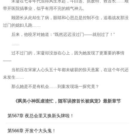
宋凝在七零年代混得风生水起，斗白莲、抓敌特、救首长……顺
带开医院搞事业，似乎有用不完的精气神儿。
顾团长从此却生了病，眼睛和心思总是控制不住，追着战友那没
过门的媳妇儿跑……
后来，他咬牙对她道：“既然迟迟没过门——就别过了！”
……
过不过门的，宋凝却没放在心上，因为她发现了更重要的事情
——
当初压在宋家人心头五十年都未破获的惊天悬案，在这个年代还
未发生……
那么她是不是有机会……到案发现场一探究竟？
《飒美小神医虐渣忙，随军误撩首长被疯宠》最新章节
第567章 夜总会里又换新头牌啦！
第566章 开发个大头鬼！