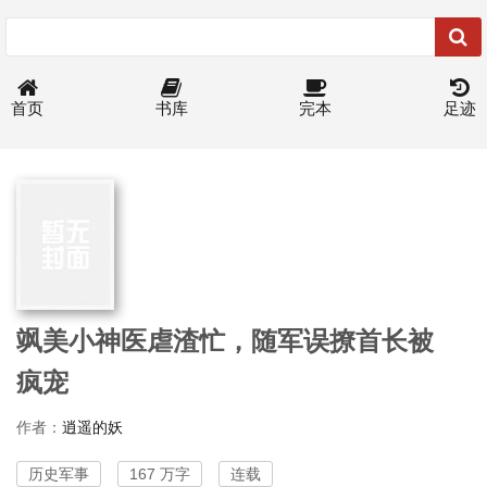
首页
书库
完本
足迹
飒美小神医虐渣忙，随军误撩首长被
疯宠
作者：
逍遥的妖
历史军事
167 万字
连载