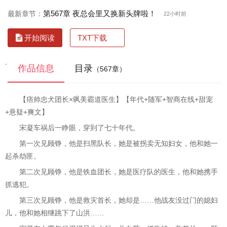
第567章 夜总会里又换新头牌啦！
最新章节：
22小时前
TXT下载
开始阅读
`
作品信息
目录
（567章）
【痞帅忠犬团长×飒美霸道医生】【年代+随军+智商在线+甜宠
+悬疑+爽文】
宋凝车祸后一睁眼，穿到了七十年代。
第一次见顾铮，他是扫黑队长，她是被拐卖无知妇女，他和她一
起杀劫匪。
第二次见顾铮，他是铁血团长，她是医疗队的医生，他和她携手
抓逃犯。
第三次见顾铮，他是救灾首长，她却是……他战友没过门的媳妇
儿，他和她相继跳下了山洪……