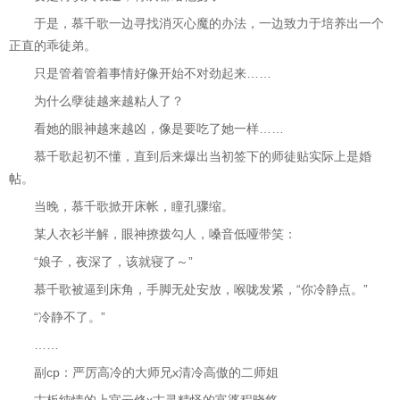
于是，慕千歌一边寻找消灭心魔的办法，一边致力于培养出一个
正直的乖徒弟。
只是管着管着事情好像开始不对劲起来……
为什么孽徒越来越粘人了？
看她的眼神越来越凶，像是要吃了她一样……
慕千歌起初不懂，直到后来爆出当初签下的师徒贴实际上是婚
帖。
当晚，慕千歌掀开床帐，瞳孔骤缩。
某人衣衫半解，眼神撩拨勾人，嗓音低哑带笑：
“娘子，夜深了，该就寝了～”
慕千歌被逼到床角，手脚无处安放，喉咙发紧，“你冷静点。”
“冷静不了。”
……
副cp：严厉高冷的大师兄x清冷高傲的二师姐