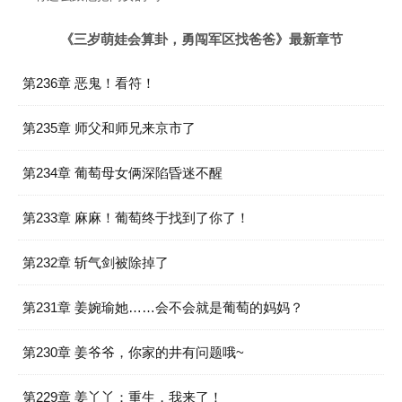
《三岁萌娃会算卦，勇闯军区找爸爸》最新章节
第236章 恶鬼！看符！
第235章 师父和师兄来京市了
第234章 葡萄母女俩深陷昏迷不醒
第233章 麻麻！葡萄终于找到了你了！
第232章 斩气剑被除掉了
第231章 姜婉瑜她……会不会就是葡萄的妈妈？
第230章 姜爷爷，你家的井有问题哦~
第229章 姜丫丫：重生，我来了！